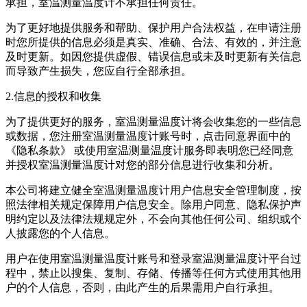
承担，
室温测量温度计
不承担任何责任。
为了更好地提供服务和帮助、保护用户合法权益，在申请注册
时您所提供的信息必须是真实、准确、合法、有效的，并注意
及时更新。如因您提供虚假、错误信息或未及时更新有关信息
而导致产生损失，您应自行全部承担。
2.信息的授权和收集
为了提供更好的服务，
室温测量温度计
将会收集您的一些信息
或数据，您注册
室温测量温度计
账号时，点击同意界面中的
《隐私条款》 或使用
室温测量温度计
服务即表明您已经同意
并授权
室温测量温度计
对您的部分信息进行收集和分析。
本公司将建立健全
室温测量温度计
用户信息安全管理制度，按
照法律相关规定保障用户信息安全。除用户同意、隐私保护声
明约定以及法律法规规定外，不会向其他任何公司、组织或个
人披露您的个人信息。
用户在使用
室温测量温度计
账号和登录
室温测量温度计
平台过
程中，禁止以搜集、复制、存储、传播等任何方式使用其他用
户的个人信息，否则，由此产生的后果需用户自行承担。