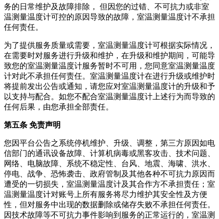
务的日常维护及故障排除， 但因您的过错、不可抗力或非
室
温测量温度计
可控的原因导致的故障，
室温测量温度计
不承担
任何责任。
为了提供服务质量或需要，
室温测量温度计
可根据实际情况，
在需要时对服务进行升级和维护，在升级和维护期间，可能导
致您的
室温测量温度计
服务暂时不可用，您同意
室温测量温度
计
对此不承担任何责任。
室温测量温度计
在进行升级或维护时
将提前发出公告或通知，请您应对
室温测量温度计
的升级和予
以支持与配合。如您不配合
室温测量温度计
上述行为而导致的
任何后果，由您承担全部责任。
第五条 免责声明
您因平台公告之系统停机维护、升级、调整，第三方原因如电
信部门的通讯设备故障、计算机病毒或黑客攻击、技术问题、
网络、电脑故障、系统不稳定性、台风、地震、海啸、洪水、
停电、战争、恐怖袭击、政府管制及其他各种不可抗力原因而
遭受的一切损失，
室温测量温度计
及其合作方不承担责任；
室
温测量温度计
对账号上所有服务将尽力维护其安全性及方便
性，但对服务中出现的数据删除或储存失败不承担任何责任。
因技术故障等不可抗力事件影响到服务的正常运行的，
室温测