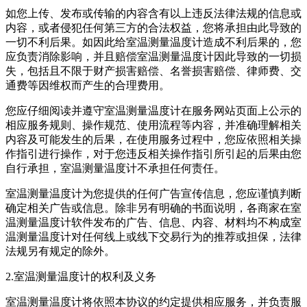
如您上传、发布或传输的内容含有以上违反法律法规的信息或
内容，或者侵犯任何第三方的合法权益，您将承担由此导致的
一切不利后果。如因此给
室温测量温度计
造成不利后果的，您
应负责消除影响，并且赔偿
室温测量温度计
因此导致的一切损
失，包括且不限于财产损害赔偿、名誉损害赔偿、律师费、交
通费等因维权而产生的合理费用。
您应仔细阅读并遵守
室温测量温度计
在服务网站页面上公示的
相应服务规则、操作规范、使用流程等内容，并准确理解相关
内容及可能发生的后果，在使用服务过程中，您应依照相关操
作指引进行操作，对于您违反相关操作指引所引起的后果由您
自行承担，
室温测量温度计
不承担任何责任。
室温测量温度计
为您提供的任何广告宣传信息，您应谨慎判断
确定相关广告或信息。除非另有明确的书面说明，各商家在
室
温测量温度计
软件发布的广告、信息、内容、材料均不构成
室
温测量温度计
对任何线上或线下交易行为的推荐或担保，法律
法规另有规定的除外。
2.
室温测量温度计
的权利及义务
室温测量温度计
将依照本协议的约定提供相应服务，并负责服