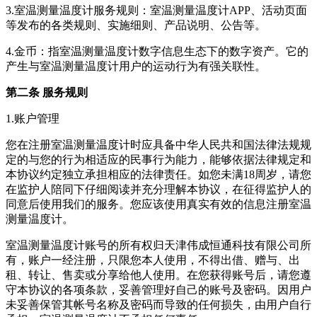
3.
室温测量温度计
服务规则：
室温测量温度计
APP、活动页面
等发布的各类规则、实施细则、产品说明、公告等。
4.金币：指
室温测量温度计
数字信息生态下的数字资产。它的
产生与
室温测量温度计
用户的运动行为有强关联性。
第二条 服务规则
1.账户管理
您在注册
室温测量温度计
时应具备中华人民共和国法律法规规
定的与您的行为相适应的民事行为能力，能够依据法律规定和
本协议约定独立承担相应的法律责任。如您未满18周岁，请您
在监护人陪同下仔细阅读并充分理解本协议，在征得监护人的
同意后使用我们的服务。您应该使用真实有效的信息注册
室温
测量温度计
。
室温测量温度计
账号的所有权归
天津伟成恒通科技有限公司
所
有，账户一经注册，只限您本人使用，不得出借、赠与、出
租、转让、售卖或分享给他人使用。在您获得账号后，请您遵
守本协议的各项条款，妥善管理好自己的账号及密码。因用户
未妥善保管其帐号名称及密码而导致的任何损失，由用户自行