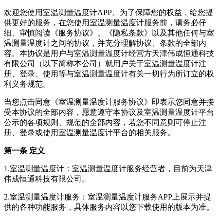
欢迎您使用
室温测量温度计
APP。为了保障您的权益，给您提
供更好的服务，在您使用
室温测量温度计
服务前，请务必仔
细、审慎阅读《服务协议》、《隐私条款》以及其他任何与
室
温测量温度计
之间的协议，并充分理解协议、条款的全部内
容。本协议是用户与
室温测量温度计
经营方
天津伟成恒通科技
有限公司
（以下简称本公司）就用户关于
室温测量温度计
注
册、登录、使用等与
室温测量温度计
有关一切行为所订立的权
利义务规范。
当您点击同意《
室温测量温度计
服务协议》即表示您同意并接
受本协议的全部内容，愿意遵守本协议及
室温测量温度计
平台
公示的各项规则、规范的全部内容，若您不同意则可停止注
册、登录或使用
室温测量温度计
平台的相关服务。
第一条 定义
1.
室温测量温度计
：
室温测量温度计
服务经营者，目前为
天津
伟成恒通科技有限公司
。
2.
室温测量温度计
服务：
室温测量温度计
服务APP上展示并提
供的各种功能服务，具体服务内容以您下载使用的版本为准。