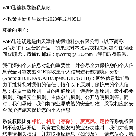
WiFi迅连钥匙
隐私条款
本政策更新并生效于:2023年12月05日
尊敬的用户:
WiFi迅连钥匙
是由
天津伟成恒通科技有限公司
（以下简称
为“我们”）运营的产品。如果您对本政策或相关问题有任何疑
问或顾虑，请通过邮箱：
tjwchtkj@126.com与我们取得联系。
我们深知个人信息对您的重要性，并会尽全力保护您的个人信
息安全可靠友盟SDK将
收集个人信息进行数据统计分析
(AndroidID/IDFA/OAID/OpenUDID/GUID)；网络信息
我们致
力于维持您对我们的信任，恪守以下原则，保护您的个人信
息：权责一致原则、目的明确原则、选择同意原则、最小必要
原则、确保安全原则、主体参与原则、公开透明原则等。同
时，我们承诺，我们将按业界成熟的安全标准，采取相应的安
全保护措施来保护您的个人信息。
系统权限比如
相机
、
相册（存储）
、
麦克风、定位
等系统权限
均不会默认开启。只有在您触发相关业务功能时，我们才会向
您申请相关权限，并获取相应信息（如涉及）。请您放心，我