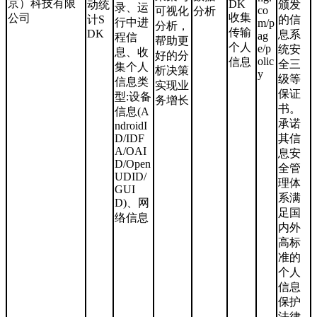
京）科技有限
DK
动统
颁发
录、运
co
可视化
分析
收集
公司
计S
的信
行中进
m/p
分析，
传输
DK
息系
ag
程信
帮助更
个人
e/p
统安
息、收
好的分
olic
信息
全三
集个人
析决策
y
级等
信息类
实现业
保证
型:设备
务增长
书。
信息(A
承诺
ndroidI
D/IDF
其信
A/OAI
息安
D/Open
全管
UDID/
理体
GUI
系满
D)、网
足国
络信息
内外
高标
准的
个人
信息
保护
法律