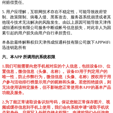
何赔偿责任。
5. 用户应理解，互联网技术存在不稳定性，可能导致政府管
制、政策限制、病毒入侵、黑客攻击、服务器系统崩溃或者其
他现今技术无法解决的风险发生。由以上原因可能导致天津伟
成恒通科技有限公司服务中断或帐号信息损失，对此非人为因
素引起的用户损失由用户自行承担责任。
本条款最终解释权归
天津伟成恒通科技有限公司
旗下APP
WiFi
迅连钥匙
所有
六、本APP 所调用的系统权限
1.我们可能需要向您手机相对应的
个人信息，包括设备ID、位
置信息，微信信息（头像、名称）。
设备ID用于判定用户的
唯一性，防止作弊行为，微信信息（头像、名称）授权用于用
户参与活动排行榜显示用户的昵称和头像。若您拒绝提供，则
无法使用该特定服务，但不影响您正常使用本APP的基本产品
功能及服务。
2.为了能正常读取设备识别号码，保证您能正常保存图片、视
频或缓存信息到手机上使用，我们会向系统申请“
读取手机状
态和身份、启用写入外部存储卡权限”
。申请前我们会征询您