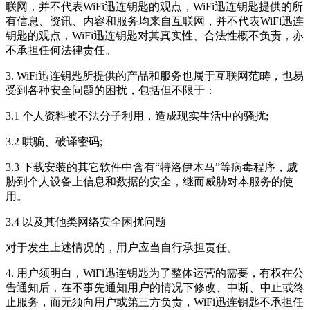
联网，并不代表
WiFi迅连钥匙
的观点，
WiFi迅连钥匙
提供的所
有信息、资讯、内容和服务均来自互联网，并不代表
WiFi迅连
钥匙
的观点，
WiFi迅连钥匙
对其真实性、合法性概不负责，亦
不承担任何法律责任。
3.
WiFi迅连钥匙
所提供的产品和服务也属于互联网范畴，也易
受到各种安全问题的困扰，包括但不限于：
3.1 个人资料被不法分子利用，造成现实生活中的骚扰;
3.2 哄骗、破译密码;
3.3 下载安装的其它软件中含有“特洛伊木马”等病毒程序，威
胁到个人设备上信息和数据的安全，继而威胁对本服务的使
用。
3.4 以及其他类网络安全困扰问题
对于发生上述情况的，用户应当自行承担责任。
4. 用户须明白，
WiFi迅连钥匙
为了整体运营的需要，有权在公
告通知后，在不事先通知用户的情况下修改、中断、中止或终
止服务，而无须向用户或第三方负责，
WiFi迅连钥匙
不承担任