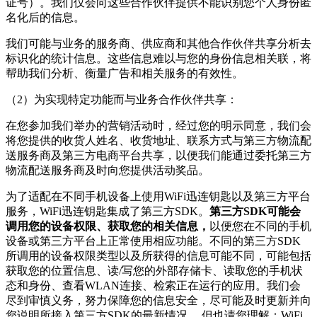
证号）。我们仅会向这些合作伙伴提供不能识别您个人身份匿
名化后的信息。
我们可能与业务的服务商、供应商和其他合作伙伴共享分析去
标识化的统计信息。这些信息难以与您的身份信息相关联，将
帮助我们分析、衡量广告和相关服务的有效性。
（2）为实现特定功能而与业务合作伙伴共享：
在您参加我们举办的营销活动时，经过您的明示同意，我们会
将您提供的收货人姓名、收货地址、联系方式与第三方物流配
送服务商及第三方电商平台共享，以便我们能通过委托第三方
物流配送服务商及时向您提供活动奖品。
为了适配在不同手机设备上使用
WiFi迅连钥匙
以及第三方平台
服务，
WiFi迅连钥匙
集成了第三方SDK。
第三方SDK可能会
调用您的设备权限、获取您的相关信息，
以便您在不同的手机
设备或第三方平台上正常使用相应功能。不同的第三方SDK
所调用的设备权限类型以及所获得的信息可能不同，可能包括
获取您的位置信息、读/写您的外部存储卡、读取您的手机状
态和身份、查看WLAN连接、检索正在运行的应用。我们会
尽到审慎义务，努力保障您的信息安全，尽可能及时更新并向
您说明所接入第三方SDK的最新情况。 但也请您理解：
WiFi