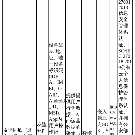
27001:
2013
信息
安全
管理
体系
认
证、I
设备M
SO/IE
AC地
C 270
址、唯
18:201
一设备
9公有
标识码
云个
(IDF
人信
A、IM
息保
EI、O
护管
AID、
提供提
理体
Android
供用户
系认
_ID、I
http
行为数
嵌入
证。
s://
MSI)、
据、A
ww
第三
并拥
App内
pp运营
w.u
友盟
方SD
有公
用户操
数据的
me
友盟同欣（北
+移
K，S
安部
作记
采集与
数据
ng.