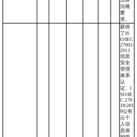
法规
要
求。
获得
了IS
O/IEC
27001:
2013
信息
安全
管理
体系
认
证、I
SO/IE
C 270
18:201
9公有
云个
人信
息保
护管