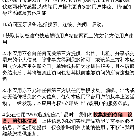
G.陀螺仪传感器(TYPE_GYROSCOPE),结合加速度计和陀螺
仪这两种传感器,为终端用户提供更真实的用户体验、精确的
导航系统及其他功能。
H.访问蓝牙设备,包括搜索、连接、关闭、启动。
I.获取剪切板信息快速帮助用户粘贴网页上的文字,方便用户使
用。
2. 本应用不会向任何无关第三方提供、出售、出租、分享或交
易您的个人信息，除非事先得到您的许可，或该第三方和本应
用（含本应用关联公司）单独或共同为您提供服务，且在该服
务结束后，其将被禁止访问包括其以前能够访问的所有这些资
料。
3. 本应用亦不允许任何第三方以任何手段收集、编辑、出售或
者无偿传播您的个人信息。任何本应用平台用户如从事上述活
动，一经发现，本应用有权>立即终止与该用户的服务条款。
4.您在使用“
WiFi迅连钥匙
”产品时，我们将
收集您的存储、设
备、剪切板信息
，上述信息为我们实现产品功能所需要的必备
信息。若您拒绝提供，仅会影响相关功能的使用，不影响我司
继续您提供服务。