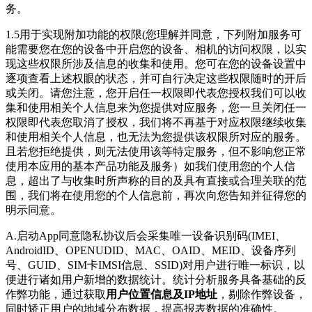
务。
1.5用于实现附加功能的权限(您理解并同意，下列附加服务可
能需要您在您的设备中开启您的设备、相机的访问权限，以实
现这些权限所涉及信息的收集和使用。您可在您的设备设置中
逐项查看上述权眼的状态，并可自行决定这些权限随时的开后
或关闭。请您注意，您开启任一权限即代表您授权我们可以收
集和使用相关个人信息来为您提供对应服务，您一旦关闭任一
权限即代表您取消了授权，我们将不再基于对应权限继续收集
和使用相关个人信息，也无法为您提供该权限所对应的服务。
且若您拒绝提供，则无法使用该等特定服务，但不影响您正常
使用本应用的基本产品功能及服务）如我们使用您的个人信
息，超出了与收集时所声称的目的及具有直接或合理关联的范
围，我们将在使用您的个人信息前，再次向您告知并征得您的
明示同意。
A.启动App同意隐私协议后会采集唯一设备识别码(IMEI、
AndroidID、OPENUDID、MAC、OAID、MEID、设备序列
号、GUID、SIM卡IMSI信息、SSID)对用户进行唯一标识，以
便进行诸如用户新增的数据统计。统计分析服务具备基础的反
作弊功能，通过获取
用户位置信息及IP地址
，剔除作弊设备，
同时矫正用户的地域分布数据，提高报表数据的准确性。