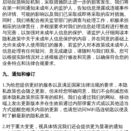
启动应急响应机制，采取措施防止进一步的损害发生。我们将
在第一时间通知未成年人的监护人，告知信息泄露或违规事件
的详情、可能的影响以及我们已采取或即将采取的应对措施。
同时，我们将配合相关监管部门的调查与处理工作，积极承担
相应的法律责任，并根据要求对我们的信息处理流程进行整改
与完善，以加强对未成年人信息的保护。请监护人仔细阅读本
隐私政策中关于未成年人信息保护的内容，并在同意的基础上
允许未成年人使用我们的服务。若监护人对本政策或未成年人
信息处理有任何疑问、意见或建议，请随时与我们联系。您可
以根据实际情况对上述模板进行修改和完善，以确保符合您的
业务特点和法律合规要求。
九、通知和修订
1.为给您提供更好的服务以及满足国家法律法规的要求，本隐
私政策也会随之更新。但未经您明确同意，我们不会削减您依
据本隐私政策所应享有的权利。我们会通过我们的网站、移动
端上发出更新版本并在生效前通过内部弹窗方式或以其他适当
方式提醒您相关内容的更新，也请您访问
WiFi迅连钥匙
以便及
时了解最新的隐私政策。
2.对于重大变更，视具体情况我们还会提供更为显著的通知